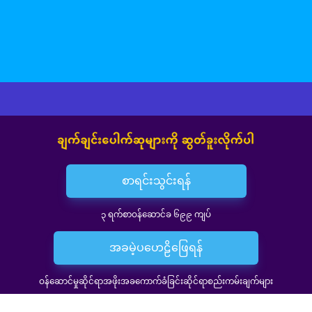
စာရင်းသွင်းရန်
၃ ရက်စာဝန်ဆောင်ခ ၆၉၉ ကျပ်
အခမဲ့ပဟေဠိဖြေရန်
ဝန်ဆောင်မှုဆိုင်ရာအဖိုးအခကောက်ခံခြင်းဆိုင်ရာစည်းကမ်းချက်များ
၁။စာရင်းပေးသုံးစွဲ မှုရယူထားသော ဝန်ဆောင်မှု၏တရားဝင်အသုံးပြုနိုင်သည့်ကာလမှာ